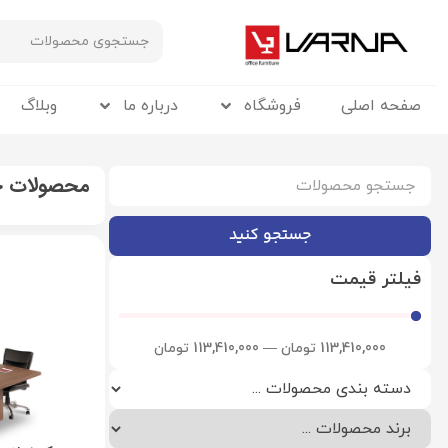
صفحه اصلی
فروشگاه
درباره ما
وبلاگ
محصولات 
جستجو کنید
فیلتر قیمت
113,410,000
تومان
—
113,410,000
تومان