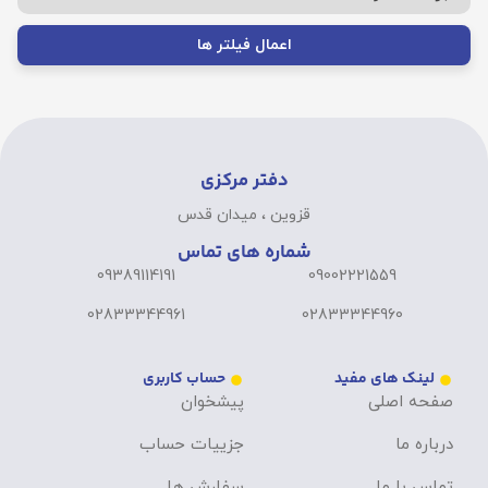
اعمال فیلتر ها
دفتر مرکزی
قزوین ، میدان قدس
شماره های تماس
09389114191
09002221559
02833344961
02833344960
لینک های مفید
حساب کاربری
صفحه اصلی
پیشخوان
درباره ما
جزییات حساب
تماس با ما
سفارش ها