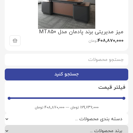
میز مدیریتی برند پادمان مدل MT850
408,870,000
تومان
جستجو کنید
فیلتر قیمت
169,736,000
تومان
—
408,870,000
تومان