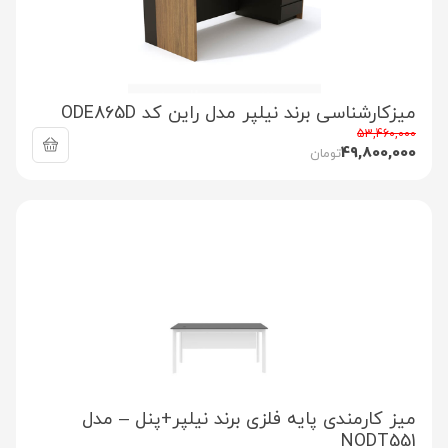
میزکارشناسی برند نیلپر مدل راین کد ODE865D
53,460,000
49,800,000
تومان
میز کارمندی پایه فلزی برند نیلپر+پنل – مدل
NODT551