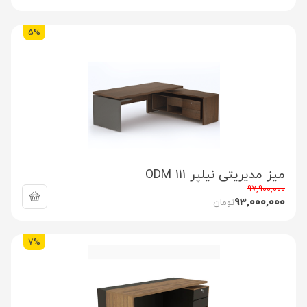
5%
میز مدیریتی نیلپر ODM 111
97,900,000
93,000,000
تومان
7%