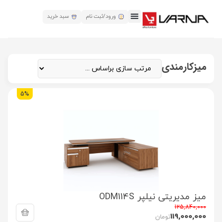
ورود/ثبت نام
سبد خرید
میزکارمندی
5%
میز مدیریتی نیلپر ODM114S
125,840,000
119,000,000
تومان