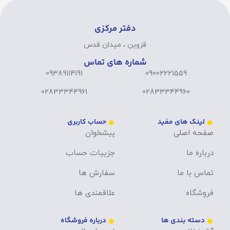
دفتر مرکزی
قزوین ، میدان قدس
شماره های تماس
09389114191
09002221559
02833344961
02833344960
لینک های مفید
حساب کاربری
صفحه اصلی
پیشخوان
درباره ما
جزییات حساب
تماس با ما
سفارش ها
فروشگاه
علاقمندی ها
دسته بندی ها
درباره فروشگاه