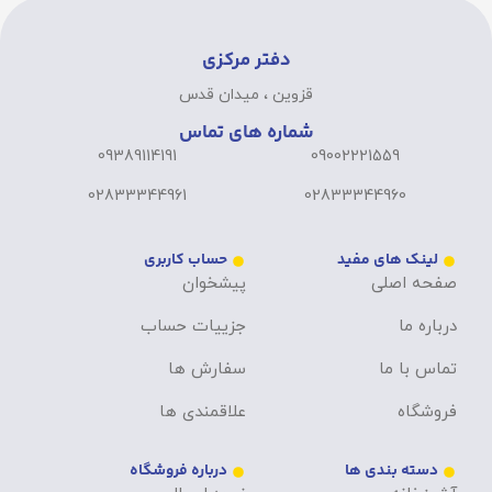
دفتر مرکزی
قزوین ، میدان قدس
شماره های تماس
09389114191
09002221559
02833344961
02833344960
لینک های مفید
حساب کاربری
صفحه اصلی
پیشخوان
درباره ما
جزییات حساب
تماس با ما
سفارش ها
فروشگاه
علاقمندی ها
دسته بندی ها
درباره فروشگاه