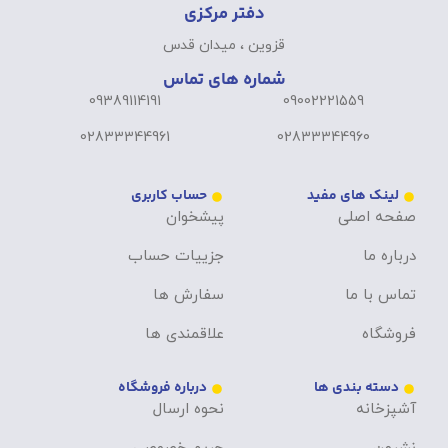
دفتر مرکزی
قزوین ، میدان قدس
شماره های تماس
09389114191
09002221559
02833344961
02833344960
لینک های مفید
حساب کاربری
صفحه اصلی
پیشخوان
درباره ما
جزییات حساب
تماس با ما
سفارش ها
فروشگاه
علاقمندی ها
دسته بندی ها
درباره فروشگاه
آشپزخانه
نحوه ارسال