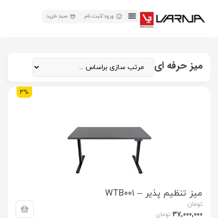
ورود/ثبت نام
سبد خرید
میز حرفه ای
3%
میز تنظیم پذیر – WTB001
تومان
37,000,000
تومان