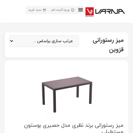
ورود/ثبت نام
سبد خرید
میز رستورانی
قزوین
میز رستورانی برند نظری مدل حصیری بوستون
مستطیلی