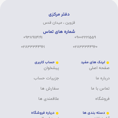
دفتر مرکزی
قزوین ، میدان قدس
شماره های تماس
09389114191
09002221559
02833344961
02833344960
لینک های مفید
حساب کاربری
صفحه اصلی
پیشخوان
درباره ما
جزییات حساب
تماس با ما
سفارش ها
فروشگاه
علاقمندی ها
دسته بندی ها
درباره فروشگاه