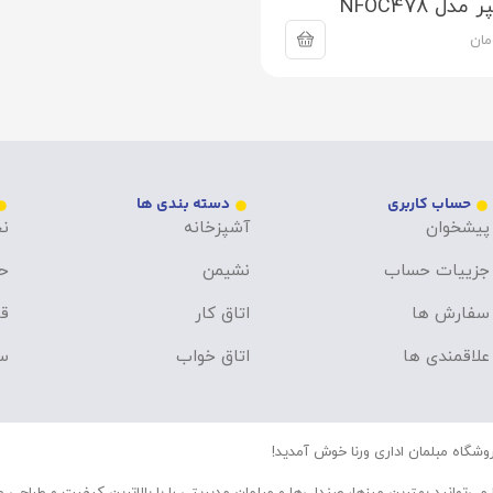
دل NFOC478
مان
حساب کاربری
دسته بندی ها
پیشخوان
آشپزخانه
نح
جزییات حساب
نشیمن
ح
سفارش ها
اتاق کار
قو
علاقمندی ها
اتاق خواب
سو
وشگاه مبلمان اداری ورنا خوش آمدید!
 می‌توانید بهترین میزها، صندلی‌ها و مبلمان مدیریتی را با بالاترین کیفیت و طراحی 