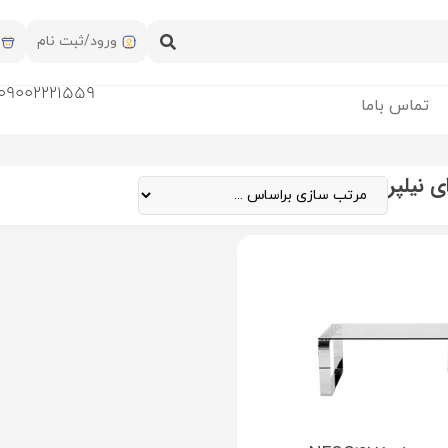
ورود/ثبت نام
09002221559
تماس باما
 نیلپر