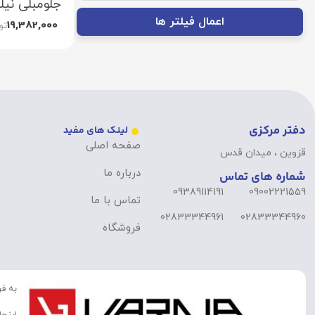
جلومبلی نیلپر م
اعمال فیلتر ها
19,382,000
تو
دفتر مرکزی
لینک های مفید
صفحه اصلی
قزوین ، میدان قدس
درباره ما
شماره های تماس
09389114191
09002221559
تماس با ما
02833344961
02833344960
فروشگاه
به فر
اینجا