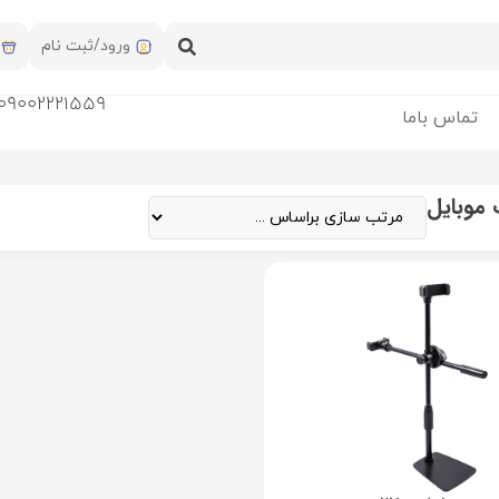
ورود/ثبت نام
09002221559
تماس باما
 موبایل