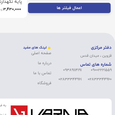
پایه نگهدارنده م
اعمال فیلتر ها
3,430,000
توم
دفتر مرکزی
لینک های مفید
صفحه اصلی
قزوین ، میدان قدس
درباره ما
شماره های تماس
09389114191
09002221559
تماس با ما
02833344961
02833344960
فروشگاه
به فر
اینجا