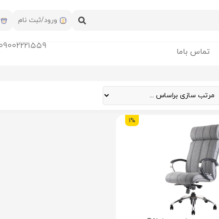
ورود/ثبت نام
09002221559
تماس باما
1%