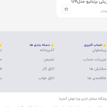
ی برندلیو مدلG91
ومان
حساب کاربری
دسته بندی ها
پیشخوان
آشپزخانه
نح
جزییات حساب
نشیمن
ح
سفارش ها
اتاق کار
قو
علاقمندی ها
اتاق خواب
سو
وشگاه مبلمان اداری ورنا خوش آمدید!