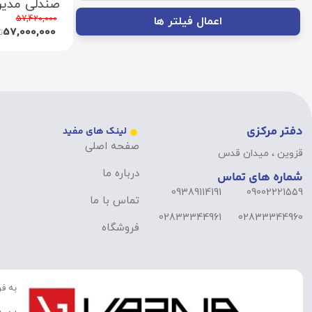
صندلی مدیریت
57,420,000
اعمال فیلتر ها
57,000,000
ت
دفتر مرکزی
لینک های مفید
صفحه اصلی
قزوین ، میدان قدس
درباره ما
شماره های تماس
09389114191
09002221559
تماس با ما
02833344961
02833344960
فروشگاه
به فر