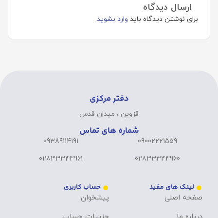
ارسال دیدگاه
برای نوشتن دیدگاه باید
وارد بشوید
.
دفتر مرکزی
قزوین ، میدان قدس
شماره های تماس
09389114191
09002221559
02833344961
02833344960
لینک های مفید
حساب کاربری
صفحه اصلی
پیشخوان
درباره ما
جزییات حساب