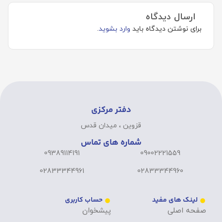
ارسال دیدگاه
برای نوشتن دیدگاه باید
وارد بشوید
.
دفتر مرکزی
قزوین ، میدان قدس
شماره های تماس
09389114191
09002221559
02833344961
02833344960
لینک های مفید
حساب کاربری
صفحه اصلی
پیشخوان