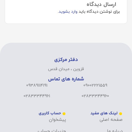
ارسال دیدگاه
برای نوشتن دیدگاه باید
وارد بشوید
.
دفتر مرکزی
قزوین ، میدان قدس
شماره های تماس
09389114191
09002221559
02833344961
02833344960
لینک های مفید
حساب کاربری
صفحه اصلی
پیشخوان
درباره ما
جزییات حساب