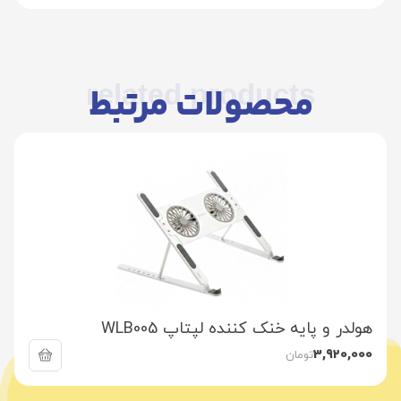
related products
محصولات مرتبط
هولدر و پایه خنک کننده لپتاپ WLB005
3,920,000
تومان