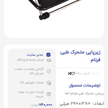
زیرپایی متحرک طبی
مدیر سایت
فرنام
ارسال توسط فروشگاه
گارانتی اصالت و سلامت
فیزیکی کالا
(بدون دیدگاه)





ضمانت تعویض کالا
توضیحات محصول
هزینه حمل به عهده
زیرپایی متحرک طبی فرنام</p>
خریدار
ابعاد: 380*290 میلی
740,000
تومان