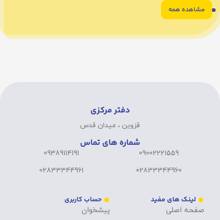
مشاهده همه
6
5
4
3
2
1
دفتر مرکزی
قزوین ، میدان قدس
شماره های تماس
09389114191
09002221559
02833344961
02833344960
لینک های مفید
حساب کاربری
صفحه اصلی
پیشخوان