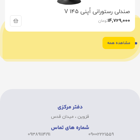
صندلی رستورانی اُپنی V 145
14,729,000
تومان
مشاهده همه
6
5
4
3
2
1
دفتر مرکزی
قزوین ، میدان قدس
شماره های تماس
09389114191
09002221559