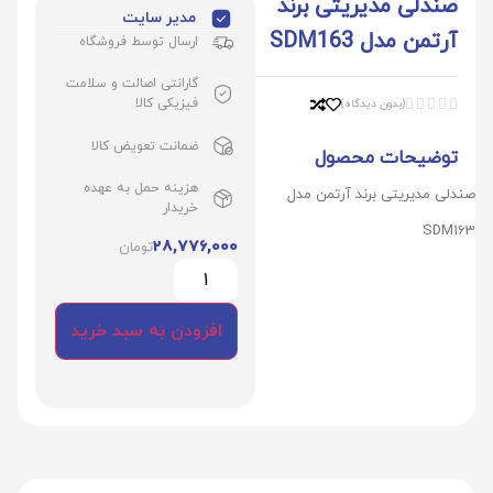
صندلی مدیریتی برند
مدیر سایت
آرتمن مدل SDM163
ارسال توسط فروشگاه
گارانتی اصالت و سلامت
فیزیکی کالا
(بدون دیدگاه)





ضمانت تعویض کالا
توضیحات محصول
هزینه حمل به عهده
صندلی مدیریتی برند آرتمن مدل
خریدار
SDM163
28,776,000
تومان
افزودن به سبد خرید