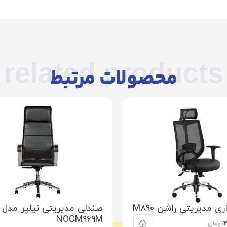
related products
محصولات مرتبط
ی مدیریتی راشن M890
صندلی مدیریتی نیلپر مدل
NOCM969M
تومان