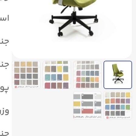
است
جنس
جنس
پوش
وزن م
جنس