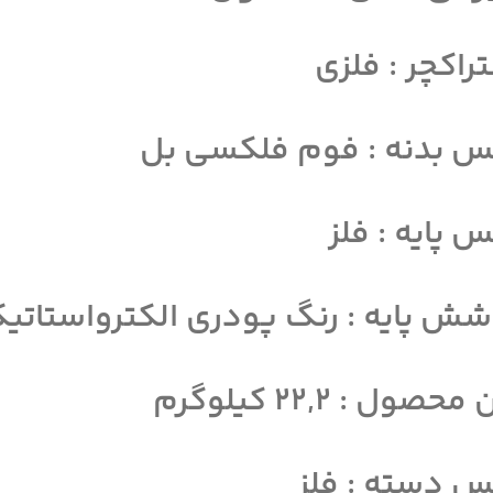
راکچر : فلزی
 بدنه : فوم فلکسی بل
 پایه : فلز
ش پایه : رنگ پودری الکترواستاتی
حصول : ۲۲,۲ کیلوگرم
 دسته : فلز