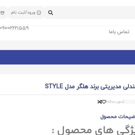
ورود/ثبت نام
09002221559
تماس باما
لی مدیریتی برند هلگر مدل STYLE
(بدون دیدگاه)



ضیحات محصول
ژگی های محصول :