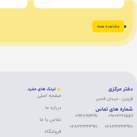
مشاهده همه
6
5
4
3
2
1
دفتر مرکزی
لینک های مفید
صفحه اصلی
قزوین ، میدان قدس
درباره ما
شماره های تماس
09389114191
09002221559
تماس با ما
02833344961
02833344960
فروشگاه