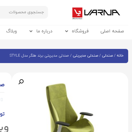
صفحه اصلی
فروشگاه
درباره ما
وبلاگ
/
/
/ صندلی مدیریتی برند هلگر مدل STYLE
خانه
صندلی
صندلی مدیریتی
صند


تو
وی