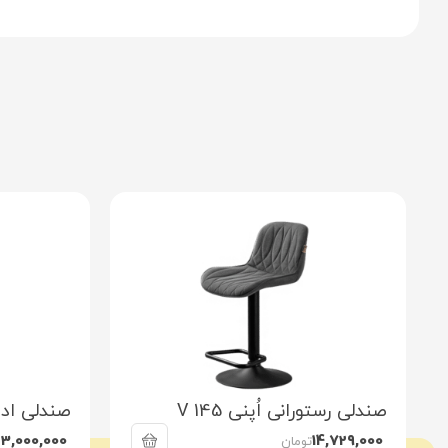
صندلی رستورانی اُپنی V 145
صندلی ادار
23,000,000
14,729,000
تومان