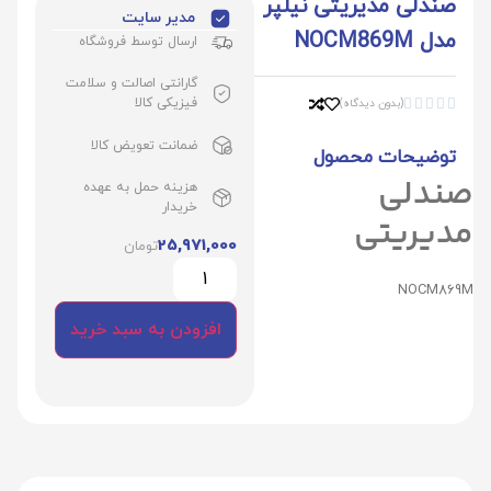
صندلی مدیریتی نیلپر
مدیر سایت
مدل NOCM869M
ارسال توسط فروشگاه
گارانتی اصالت و سلامت
فیزیکی کالا
(بدون دیدگاه)





ضمانت تعویض کالا
توضیحات محصول
صندلی
هزینه حمل به عهده
خریدار
مدیریتی
25,971,000
تومان
NOCM869M
افزودن به سبد خرید