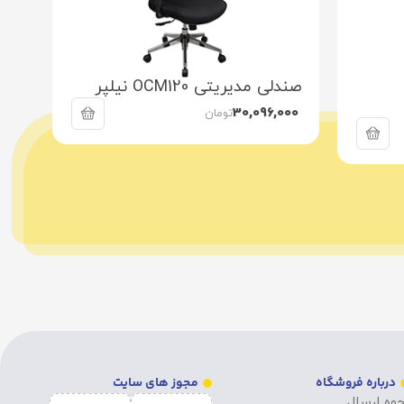
صندلی مدیریتی OCM120 نیلپر
صندل
نام
30,096,000
تومان
درباره فروشگاه
مجوز های سایت
وه ارسال