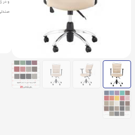
و در ز
صندلی 