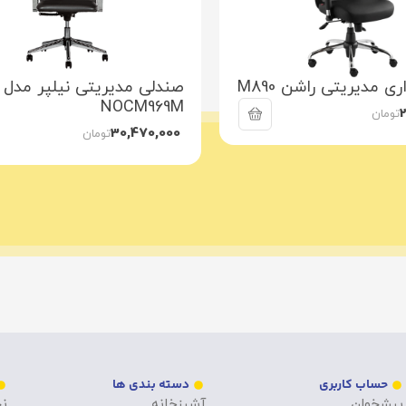
ی مدیریتی راشن M890
صندلی مدیریتی نیلپر مدل
NOCM969M
تومان
30,470,000
تومان
حساب کاربری
دسته بندی ها
پیشخوان
آشپزخانه
نح