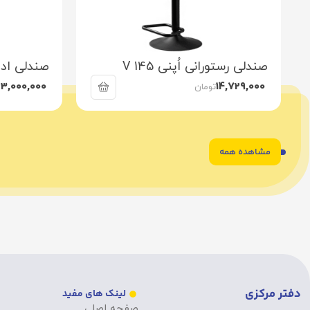
صندلی رستورانی اُپنی V 145
صندلی ادار
23,000,000
14,729,000
تومان
مشاهده همه
6
5
4
3
2
1
دفتر مرکزی
لینک های مفید
صفحه اصلی