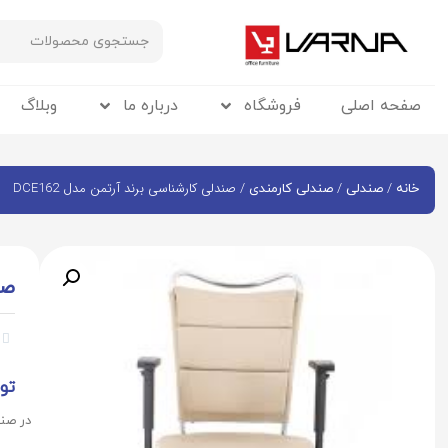
صفحه اصلی
فروشگاه
درباره ما
وبلاگ
/
/
/ صندلی کارشناسی برند آرتمن مدل DCE162
خانه
صندلی
صندلی کارمندی
صن


تو
در صند