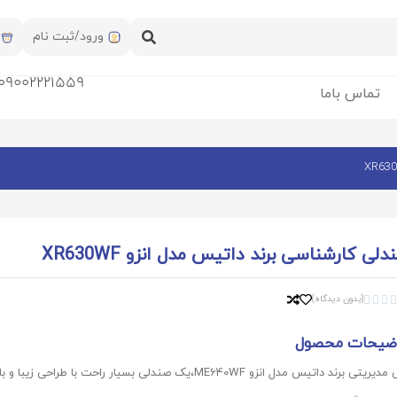
ورود/ثبت نام
09002221559
تماس باما
دلی کارشناسی برند داتیس مدل انزو XR630WF
(بدون دیدگاه)



ضیحات محصول
صندلی مدیریتی برند داتیس مدل انزو ME640WF،یک صندلی بسیار راحت با طراحی زیبا و با