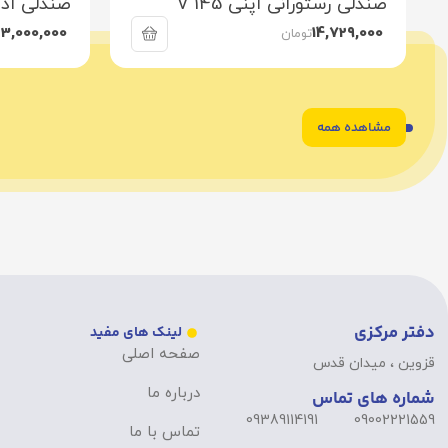
صندلی رستورانی اُپنی V 145
صندلی ادار
23,000,000
14,729,000
تومان
مشاهده همه
6
5
4
3
2
1
دفتر مرکزی
لینک های مفید
صفحه اصلی
قزوین ، میدان قدس
درباره ما
شماره های تماس
09389114191
09002221559
تماس با ما