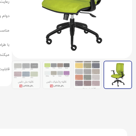
رعایت 
دوام و
مناسب 
با طر
میکند
قابلیت