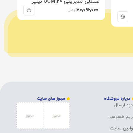
صندلی مدیریتی OCM120 نیلپر
صندل
نام
30,096,000
تومان
درباره فروشگاه
مجوز های سایت
وه ارسال
ریم خصوصی
انین سایت