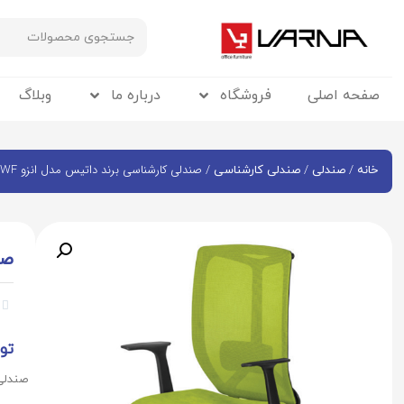
صفحه اصلی
فروشگاه
درباره ما
وبلاگ
/
/
/ صندلی کارشناسی برند داتیس مدل انزو XR630WF
خانه
صندلی
صندلی کارشناسی
صن


تو