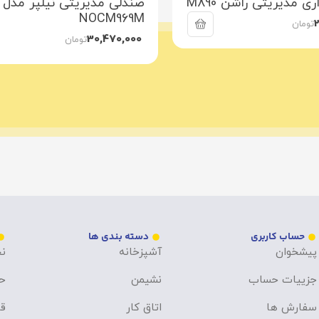
ی مدیریتی راشن M890
صندلی مدیریتی نیلپر مدل
NOCM969M
تومان
30,470,000
تومان
حساب کاربری
دسته بندی ها
پیشخوان
آشپزخانه
نح
جزییات حساب
نشیمن
ح
سفارش ها
اتاق کار
قو