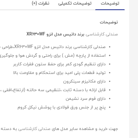
توضیحات
توضیحات تکمیلی
نظرات (0)
توضیحات
صندلی کارشناسی
برند داتیس مدل انزو XR630WF
صندلی کارشناسی برند داتیس مدل انزو XR630WF،طراحی مدرن بر اساس اصول ارگونومی
استفاده از پارچه (مش ) برای راحتی و گردش هوا و جلوگیری
دارای تنظیم گودی کمر برای حفظ ستون فقرات کاربر
تولید قطعات پلی امید برای استحکام و مقاومت بالا
دارای مکانیزم سینکرون
قابل ارائه با دسته ثابت ،تنظیمی سه حالته (ارتفاع،افقی ،
دارای فوم سرد نشیمن
پنج پر از جنس ورق فولادی با پوشش نیکل کروم
جهت خرید و مشاهده سایر مدل های
صندلی کارشناسی
به دسته ب