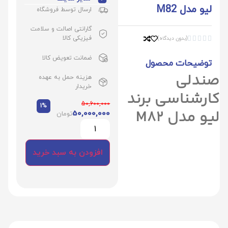
لیو مدل M82
ارسال توسط فروشگاه
گارانتی اصالت و سلامت
فیزیکی کالا
(بدون دیدگاه)





ضمانت تعویض کالا
توضیحات محصول
صندلی
هزینه حمل به عهده
خریدار
کارشناسی برند
50,600,000
1%
لیو مدل M82
50,000,000
تومان
افزودن به سبد خرید