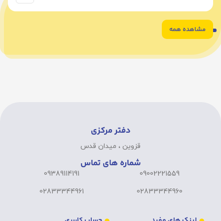
مشاهده همه
6
5
4
3
2
1
دفتر مرکزی
قزوین ، میدان قدس
شماره های تماس
09389114191
09002221559
02833344961
02833344960
لینک های مفید
حساب کاربری