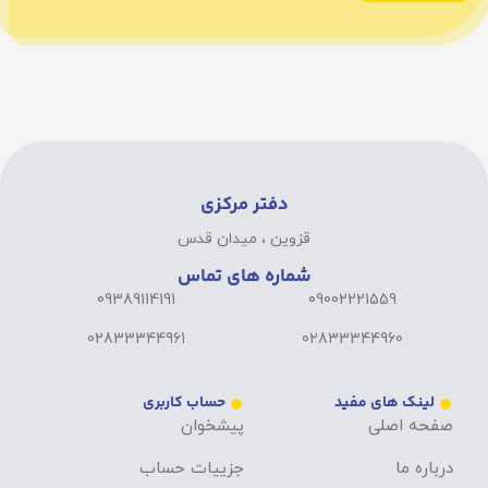
دفتر مرکزی
قزوین ، میدان قدس
شماره های تماس
09389114191
09002221559
02833344961
02833344960
لینک های مفید
حساب کاربری
صفحه اصلی
پیشخوان
درباره ما
جزییات حساب