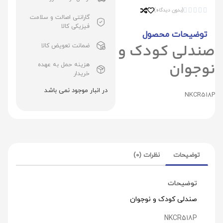
(بدون دیدگاه)





گارانتی اصالت و سلامت
فیزیکی کالا
توضیحات محصول
صندلی کودک و
ضمانت تعویض کالا
نوجوان
هزینه حمل به عهده
خریدار
در انبار موجود نمی باشد
NKCR518P
توضیحات
نظرات (0)
توضیحات
صندلی کودک و نوجوان
NKCR518P