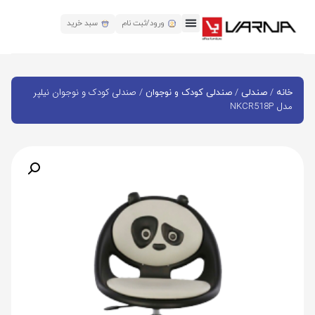
ورود/ثبت نام
سبد خرید
/
/
/ صندلی کودک و نوجوان نیلپر
خانه
صندلی
صندلی کودک و نوجوان
مدل NKCR518P