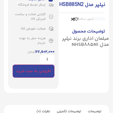
نیلپر مدل HSB885N2
ارسال توسط فروشگاه
گارانتی اصالت و سلامت
فیزیکی کالا
(بدون دیدگاه)





ضمانت تعویض کالا
توضیحات محصول
مبلمان اداری برند نیلپر
هزینه حمل به عهده
مدل NHSB885N1
خریدار
117,502,000
تومان
افزودن به سبد خرید
توضیحات
توضیحات تکمیلی
نظرات (0)