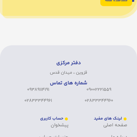
مشاهده همه
6
5
4
3
2
1
دفتر مرکزی
قزوین ، میدان قدس
شماره های تماس
09389114191
09002221559
02833344961
02833344960
لینک های مفید
حساب کاربری
صفحه اصلی
پیشخوان