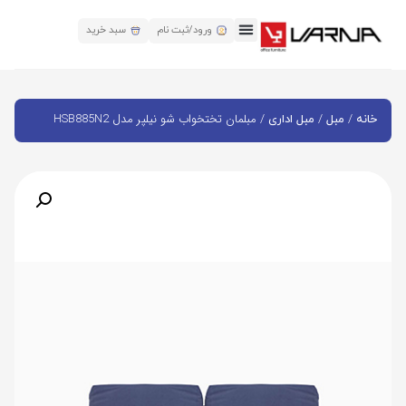
ورود/ثبت نام
سبد خرید
/
/
/ مبلمان تختخواب شو نیلپر مدل HSB885N2
خانه
مبل
مبل اداری