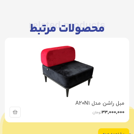
related products
محصولات مرتبط
مبل راشن مدل A20N1
33,000,000
تومان