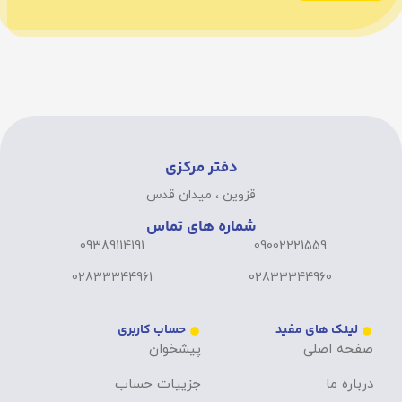
دفتر مرکزی
قزوین ، میدان قدس
شماره های تماس
09389114191
09002221559
02833344961
02833344960
لینک های مفید
حساب کاربری
صفحه اصلی
پیشخوان
درباره ما
جزییات حساب