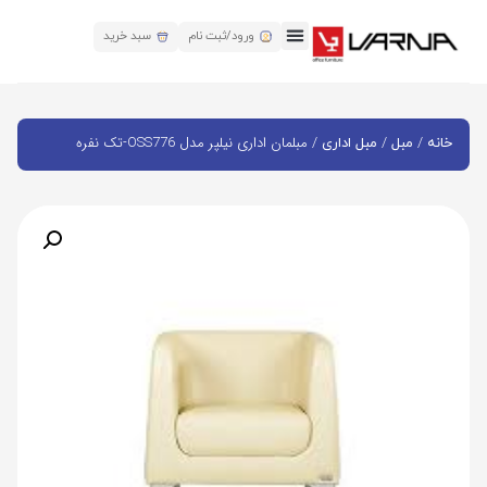
ورود/ثبت نام
سبد خرید
/
/
/ مبلمان اداری نیلپر مدل OSS776-تک نفره
خانه
مبل
مبل اداری