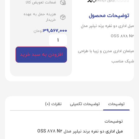
(بدون دیدگاه)





ضمانت تعویض کالا
هزینه حمل به عهده
توضیحات محصول
خریدار
مبل اداری دو نفره برند نیلپر مدل
39,567,000
تومان
OSS 878 N2
مبلمان اداری مدرن و زیبا با طراحی
افزودن به سبد خرید
شیک مناسب
توضیحات
توضیحات تکمیلی
نظرات (0)
توضیحات
مبل اداری
دو نفره برند نیلپر مدل OSS 878 N2