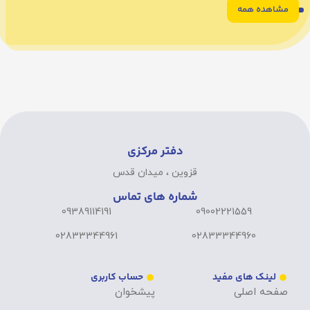
مشاهده همه
6
5
4
3
2
1
دفتر مرکزی
قزوین ، میدان قدس
شماره های تماس
09389114191
09002221559
02833344961
02833344960
لینک های مفید
حساب کاربری
صفحه اصلی
پیشخوان