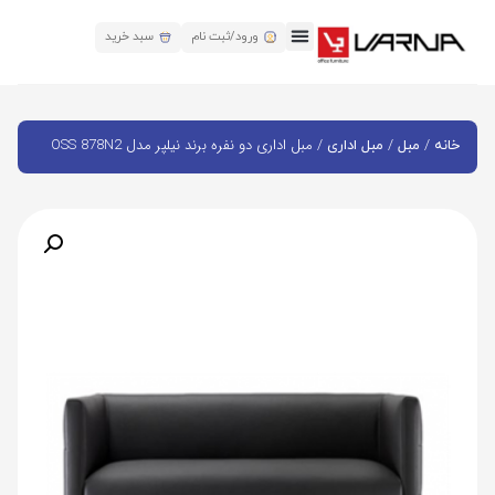
ورود/ثبت نام
سبد خرید
/
/
/ مبل اداری دو نفره برند نیلپر مدل OSS 878N2
خانه
مبل
مبل اداری