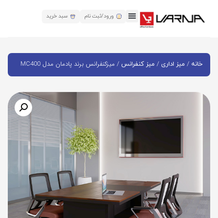
ورود/ثبت نام
سبد خرید
/
/
/ میزکنفرانس برند پادمان مدل MC400
خانه
میز اداری
میز کنفرانس