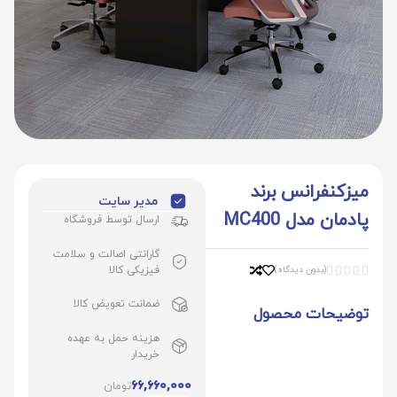
میزکنفرانس برند
مدیر سایت
پادمان مدل MC400
ارسال توسط فروشگاه
گارانتی اصالت و سلامت
فیزیکی کالا
(بدون دیدگاه)





ضمانت تعویض کالا
توضیحات محصول
هزینه حمل به عهده
خریدار
66,660,000
تومان