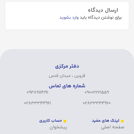
ارسال دیدگاه
برای نوشتن دیدگاه باید
وارد بشوید
.
دفتر مرکزی
قزوین ، میدان قدس
شماره های تماس
09389114191
09002221559
02833344961
02833344960
لینک های مفید
حساب کاربری
صفحه اصلی
پیشخوان