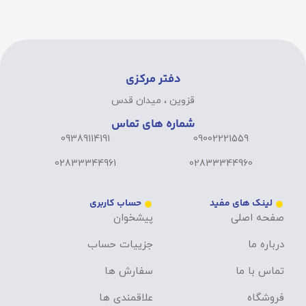
دفتر مرکزی
قزوین ، میدان قدس
شماره های تماس
09389114191
09002221559
02833344961
02833344960
لینک های مفید
حساب کاربری
صفحه اصلی
پیشخوان
درباره ما
جزییات حساب
تماس با ما
سفارش ها
فروشگاه
علاقمندی ها