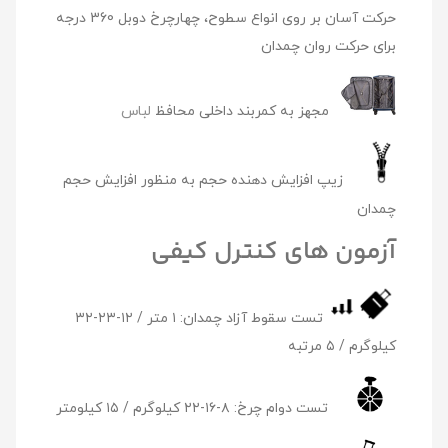
حرکت آسان بر روی انواع سطوح، چهارچرخ دوبل 360 درجه
برای حرکت روان چمدان
مجهز به کمربند داخلی محافظ
لباس
زیپ افزایش دهنده حجم به منظور افزایش حجم
چمدان
آزمون های کنترل کیفی
تست سقوط آزاد چمدان:‌ ۱ متر / ۱۲-۲۳-۳۲
کیلوگرم / ۵ مرتبه
تست دوام چرخ: ۸-۱۶-۲۲ کیلوگرم / ۱۵ کیلومتر