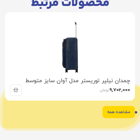
محصولات مرتبط
چمدان نیلپر توریستر مدل آوان سایز متوسط
9,702,000
تومان
مشاهده همه
3
2
1