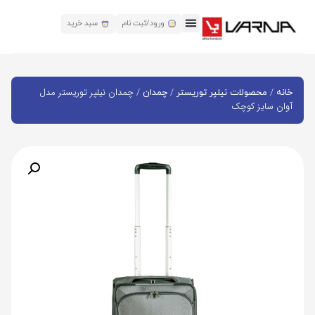
ورود/ثبت نام
سبد خرید
/
/
/ چمدان نیلپر توریستر مدل
خانه
محصولات نیلپر توریستر
چمدان
آوان سایز کوچک