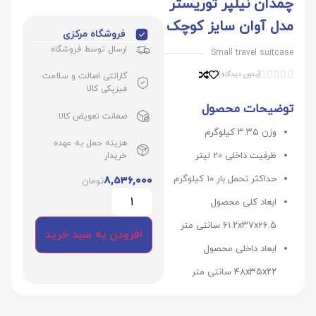
چمدان نیلپر توریستر
مدل آوان سایز کوچک
فروشگاه مرکزی
ارسال توسط فروشگاه
Small travel suitcase
(بدون دیدگاه)





گارانتی اصالت و سلامت
فیزیکی کالا
توضیحات محصول
ضمانت تعویض کالا
وزن
۳.۳۵ کیلوگرم
هزینه حمل به عهده
ظرفیت داخلی
20 لیتر
خریدار
حداکثر تحمل بار
۱۰ کیلوگرم
8,536,000
تومان
ابعاد کلی محصول
۶1.۲x۳۷x26.5 سانتی متر
افزودن به سبد خرید
ابعاد داخلی محصول
۴۸x۳۵x۲۲ سانتی متر