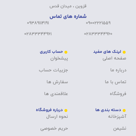
قزوین ، میدان قدس
شماره های تماس
09389114191
09002221559
02833344961
02833344960
لینک های مفید
حساب کاربری
صفحه اصلی
پیشخوان
درباره ما
جزییات حساب
تماس با ما
سفارش ها
فروشگاه
علاقمندی ها
دسته بندی ها
درباره فروشگاه
آشپزخانه
نحوه ارسال
نشیمن
حریم خصوصی